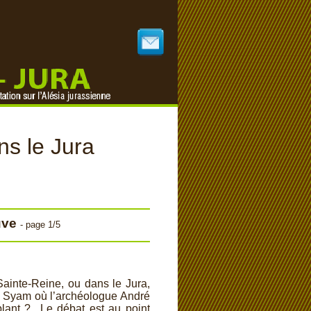
ns le Jura
uve
-
page 1/5
Sainte-
Reine, ou dans le Jura,
et Syam où l’archéologue André
blant ? Le débat est au point