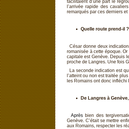
facilitaient d’une part le re
l’arrivée rapide des cavalier
remarqués par ces derniers et l
Quelle route prend-
il ?
César donne deux indications.
romanisée à cette époque. Or l
capitale est Genève. Depuis le
proche de Langres. Une fois Ge
La seconde indication est qu’à
l’atteint ou non est traitée pl
les Romains ont donc infléchi 
De Langres à Genève, l
Après
bien des tergiversati
Genève. C’était se mettre enfi
aux Romains, respecter les réa