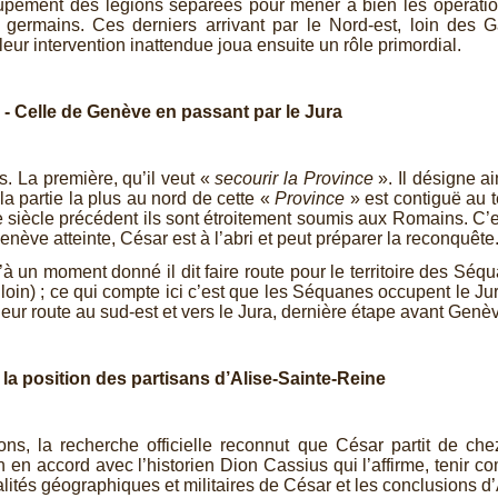
groupement des légions séparées pour mener à bien les opératio
s germains. Ces derniers arrivant par le Nord-
est, loin des G
eur intervention inattendue joua ensuite un rôle primordial.
 -
Celle de Genève en passant par le Jura
 La première, qu’il veut «
secourir la Province
». Il désigne 
a partie la plus au nord de cette «
Province
» est contiguë au t
 siècle précédent ils sont étroitement soumis aux Romains. C’est
nève atteinte, César est à l’abri et peut préparer la reconquête
 un moment donné il dit faire route pour le territoire des Séqua
us loin) ; ce qui compte ici c’est que les Séquanes occupent le Ju
leur route au sud-
est et vers le Jura, dernière étape avant Gen
a position des partisans d’Alise-
Sainte-
Reine
ons, la recherche officielle reconnut que César partit de ch
n en accord avec l’historien Dion Cassius qui l’affirme, tenir co
lités géographiques et militaires de César et les conclusions d’