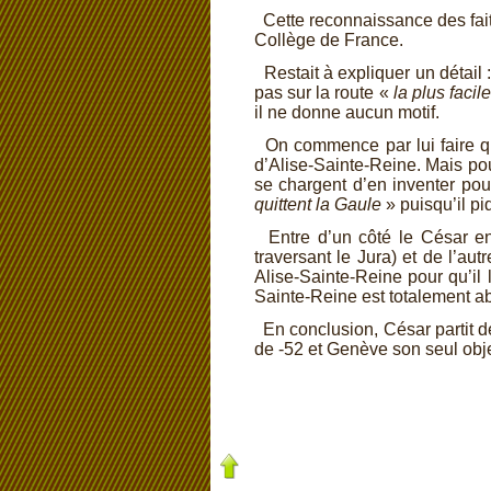
Cette reconnaissance des fait
Collège de France.
Restait à expliquer un détail 
pas sur la route «
la plus facil
il ne donne aucun motif.
On commence par lui faire quit
d’Alise-
Sainte-
Reine. Mais pou
se chargent d’en inventer pou
quittent la Gaule
» puisqu’il pi
Entre d’un côté le César en
traversant le Jura) et de l’a
Alise-
Sainte-
Reine pour qu’il l
Sainte-
Reine est totalement a
En conclusion, César partit d
de -
52 et Genève son seul objec