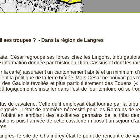
il ses troupes ? -
Dans la région de Langres
e, César regroupe ses forces chez les Lingons, tribu gauloise q
 information donnée par l’historien Dion Cassius et dont les rai
r la carte) assuraient un cantonnement abrité et un minimum 
ent la politique de la terre brûlée. Mais César ne pouvait pas res
 des Gaulois révoltés et plus particulièrement des Eduens (« Ha
dû logiquement s’installer dans l’est de leur territoire où se tr
lus de cavalerie. Celle qu’il employait était fournie par la trib
 Gergovie. Il était de première nécessité pour les Romains de re
 l’obtint en enrôlant des auxiliaires germains de la tribu d
iations puis l’arrivée de cette cavalerie imposait un séjour d
res.
gres, le site de Chalindrey était le point de rencontre de voi