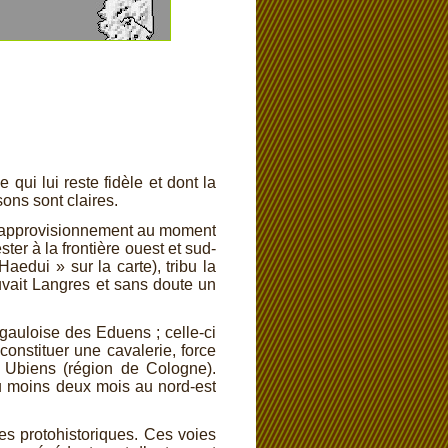
ui lui reste fidèle et dont la
sons sont claires.
d’approvisionnement au moment
ter à la frontière ouest et sud-
edui » sur la carte), tribu la
ouvait Langres et sans doute un
u gauloise des Eduens ; celle-
ci
constituer une cavalerie, force
es Ubiens (région de Cologne).
’au moins deux mois au nord-
est
es protohistoriques. Ces voies