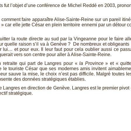
s fut l’objet d’une conférence de Michel Reddé en 2003, prono
: comment faire apparaître Alise-
Sainte-
Reine sur un pareil itin
e
» car elle jette César en plein territoire ennemi par un détour c
ter la route directe au sud par la Vingeanne pour le faire all
r quelle raison s’il va à Genève ? De nombreux et obligeants p
r lui… et pour eux. Il leur faut pour cela oublier aussi ce pa
querait vers son centre pour aller à Alise-
Sainte-
Reine.
 retraite qui part de Langres pour «
la Province
» et «
quitt
utre le touriste César que ses modernes amis invitent aimableme
eur sauve la mise, le choix n’est pas difficile. Malgré toutes les
bsente des données stratégiques établies.
e Langres en direction de Genève. Langres est le premier piv
tif stratégique.