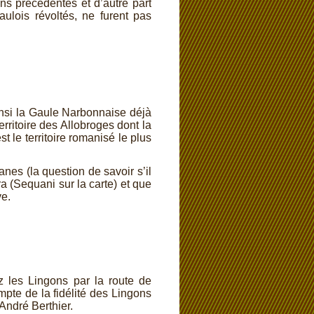
ns précédentes et d’autre part
aulois révoltés, ne furent pas
ainsi la Gaule Narbonnaise déjà
erritoire des Allobroges dont la
 le territoire romanisé le plus
.
nes (la question de savoir s’il
ra (Sequani sur la carte) et que
ève.
ez les Lingons par la route de
mpte de la fidélité des Lingons
André Berthier.