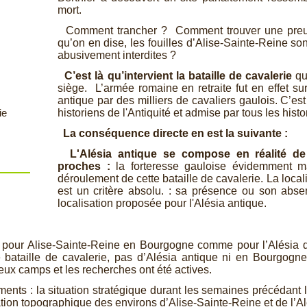
mort.
Comment trancher ? Comment trouver une preuve
qu’on en dise, les fouilles d’Alise-
Sainte-
Reine son
abusivement interdites ?
C’est là qu’intervient la bataille de cavalerie
qui
siège. L’armée romaine en retraite fut en effet su
antique par des milliers de cavaliers gaulois. C’e
historiens de l'Antiquité et admise par tous les his
ie
La conséquence directe en est la suivante :
L'Alésia antique se compose en réalité de
proches :
la forteresse gauloise évidemment m
déroulement de cette bataille de cavalerie. La locali
est un critère absolu. : sa présence ou son abse
localisation proposée pour l'Alésia antique.
pour Alise-
Sainte-
Reine en Bourgogne comme pour l’Alésia d’
bataille de cavalerie, pas d’Alésia antique ni en Bourgogne
ux camps et les recherches ont été actives.
ments : la situation stratégique durant les semaines précédant le
uation topographique des environs d’Alise-
Sainte-
Reine et de l’A